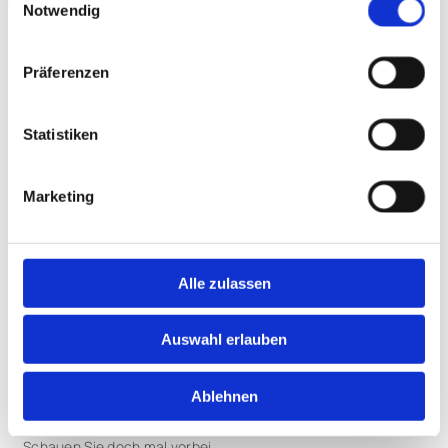
Notwendig
Präferenzen
Wer sind wir?
Statistiken
Gegründet 1932 von Wilhelm Schütze, versorgt die Firma
Marketing
seither Bienenbüttel Bürger mit Uhren, Gold- und
Silberwaren. Zwischenzeitlich von Marianne Buhr
weitergeführt, hat mittlerweile Carsten Buhr das
Alle zulassen
Unternehmen in der 3. Generation übernommen und hält
sowohl Ausstattung als auch Personal auf dem neuesten
Stand der Technik.
Auswahl erlauben
Manches hat sich jedoch nicht geändert: Die fundierte und
freundliche Beratung, die gute Qualität und der umfassende
Ablehnen
Service!
Schauen Sie doch mal vorbei.