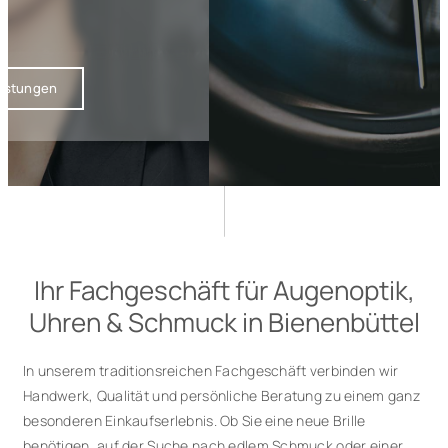
(05823) 425

fa.schuetze@t-online.de

Bahnhofstr. 21
29553 Bienenbüttel
Kontakt
Unsere Leistungen
Ihr Fachgeschäft für Augenoptik,
Uhren & Schmuck in Bienenbüttel
In unserem traditionsreichen Fachgeschäft verbinden wir
Handwerk, Qualität und persönliche Beratung zu einem ganz
besonderen Einkaufserlebnis. Ob Sie eine neue Brille
benötigen, auf der Suche nach edlem Schmuck oder einer